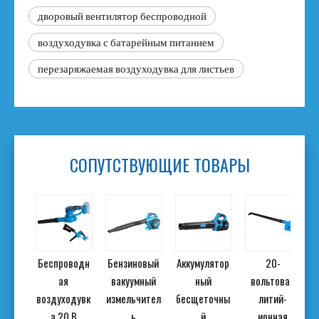
дворовый вентилятор беспроводной
воздуходувка с батарейным питанием
перезаряжаемая воздуходувка для листьев
СОПУТСТВУЮЩИЕ ТОВАРЫ
ивна
Беспроводн
Бензиновый
Аккумулятор
20-
ая
вакуумный
ный
вольтовая
одувк
воздуходувк
измельчител
бесщеточны
литий-
ля
а 20 В
ь
й
ионная