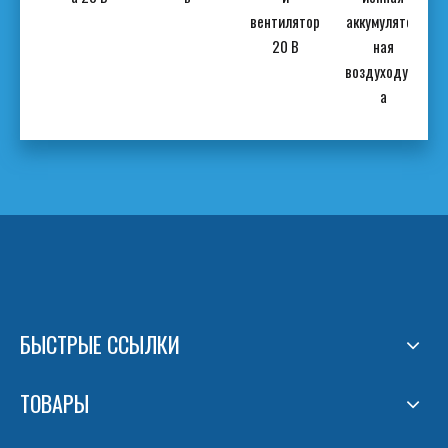
ьев
вентилятор
аккумулятор
стью
20 В
ная
Вт
воздуходувк
а
БЫСТРЫЕ ССЫЛКИ
ТОВАРЫ