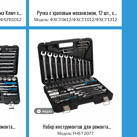
ма Ключ с
Ручка с храповым механизмом, 12 шт., с
м
набором насадок
/ФХРВ1012
Модель:
ФХСТ0612/ФХСТ1012/ФХСТ1312
видео
емонта
Набор инструментов для ремонта
автомобилей 77 шт.
Модель:
FHST2077