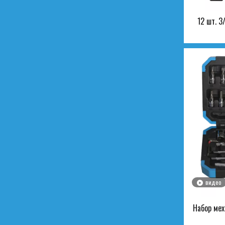
12 шт. 
видео
Набор мех