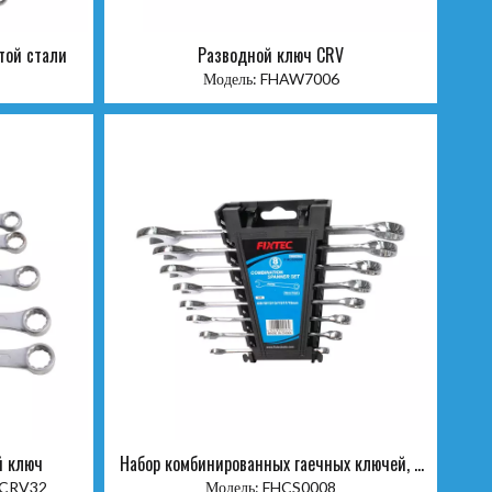
той стали
Разводной ключ CRV
Модель:
FHAW7006
й ключ
Набор комбинированных гаечных ключей, 8
шт.
CRV32
Модель:
FHCS0008