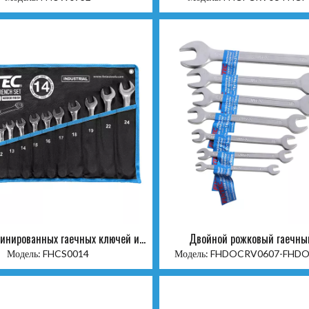
бинированных гаечных ключей из
Двойной рожковый гаечны
14 шт.
Модель:
FHCS0014
Модель:
FHDOCRV0607-FHD