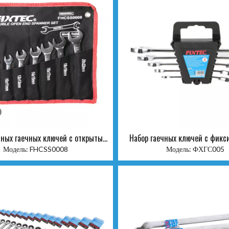
йных гаечных ключей с открытым
Набор гаечных ключей с фикс
концом, 8 шт.
комбинированной шестерней
Модель:
FHCSS0008
Модель:
ФХГС005