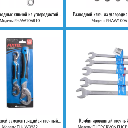
водных ключей из углеродистой
Разводной ключ из углеродис
стали, 3 шт.
Модель:
FHAW106810
Модель:
FHAW1006
евой самоконтрящийся гаечный
Комбинированный гаечны
ключ × 2 шт.
Модель:
FHUW0932
Модель:
FHCPCRV06-FHCP