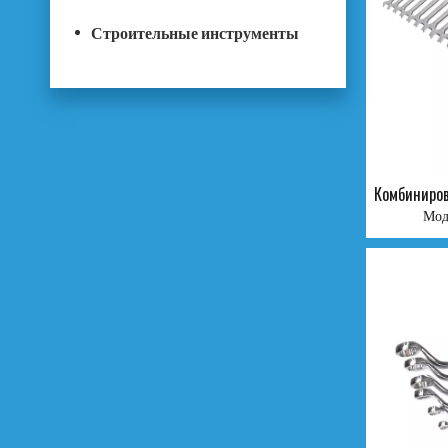
Строительные инструменты
Комбиниров
механиз
Мод