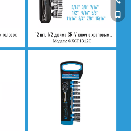
+86-13
м головок
12 шт. 1/2 дюйма CR-V ключ с храповым
механизмом
Модель:
ФХСТ1312С