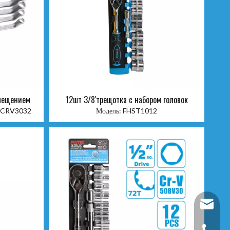
смещением
12шт 3/8'трещотка с набором головок
CRV3032
Модель:
FHST1012
fixtec@f
+86-25-