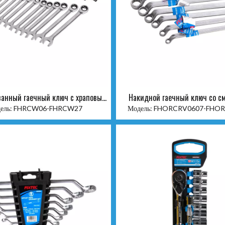
анный гаечный ключ с храповым
Накидной гаечный ключ со 
мом с фиксированной головкой
ель:
FHRCW06-FHRCW27
Модель:
FHORCRV0607-FHOR