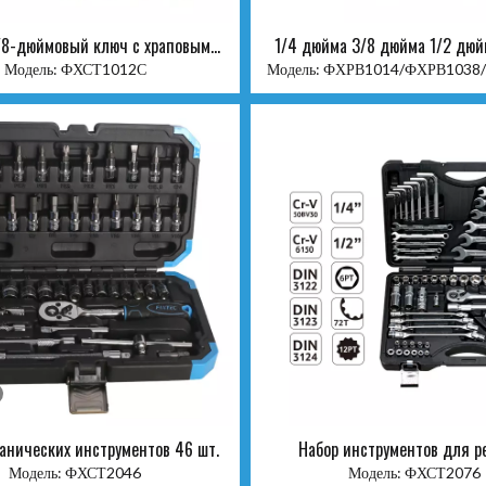
3/8-дюймовый ключ с храповым
1/4 дюйма 3/8 дюйма 1/2 дюй
механизмом CR-V
храповым механизмо
Модель:
ФХСТ1012С
Модель:
ФХРВ1014/ФХРВ1038
анических инструментов 46 шт.
Набор инструментов для р
автомобилей 76 шт.
Модель:
ФХСТ2046
Модель:
ФХСТ2076