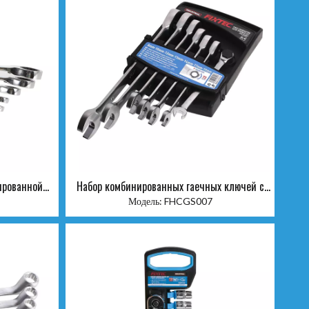
ированной
Набор комбинированных гаечных ключей с
, 5 шт.
храповым механизмом из 7 предметов с
Модель:
FHCGS007
фиксированной головкой