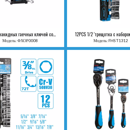
накидных гаечных ключей со
12PCS 1/2 'трещотка с наборо
смещением, 8 шт.
Модель:
ФХОР0008
Модель:
FHST1312