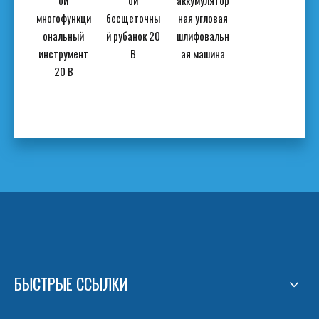
а,
ой
ой
аккумулятор
водн
многофункци
бесщеточны
ная угловая
ональный
й рубанок 20
шлифовальн
очна
инструмент
В
ая машина
овая
20 В
альн
шина
БЫСТРЫЕ ССЫЛКИ