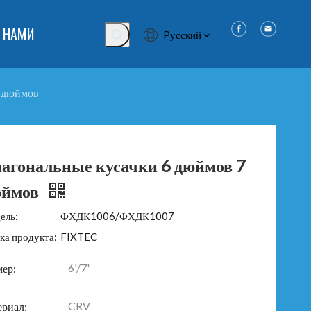
 НАМИ
Pусский
7 дюймов
агональные кусачки 6 дюймов 7
юймов
ель:
ФХДК1006/ФХДК1007
ка продукта:
FIXTEC
6'/7'
мер:
CRV
ериал: