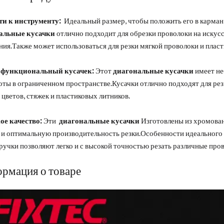
ти к инструменту:
Идеальный размер, чтобы положить его в карман 
альные кусачки
отлично подходит для обрезки проволоки на искус
ия.Также может использоваться для резки мягкой проволоки и пласт
функциональный кусачек:
Этот
диагональные кусачки
имеет не
оты в ограниченном пространстве.Кусачки отлично подходят для рез
 цветов, стяжек и пластиковых литников.
ое качество:
Эти
диагональные кусачки
Изготовлены из хромован
и оптимальную производительность резки.Особенности идеального у
учки позволяют легко и с высокой точностью резать различные пров
рмация о товаре