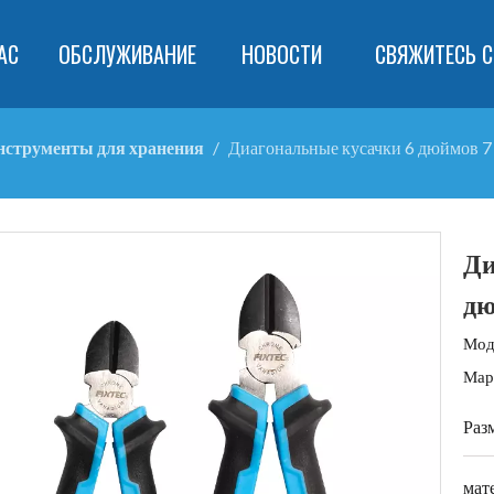
АС
ОБСЛУЖИВАНИЕ
НОВОСТИ
СВЯЖИТЕСЬ С
нструменты для хранения
/
Диагональные кусачки 6 дюймов 
Ди
д
Мод
Мар
Раз
мат