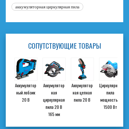
аккумуляторная циркулярная пила
СОПУТСТВУЮЩИЕ ТОВАРЫ
ьная
Аккумулятор
Аккумулятор
Аккумулятор
Циркулярная
а
ный лобзик
ная
ная цепная
пила
стью
20 В
циркулярная
пила 20 В
мощностью
 Вт
пила 20 В
1500 Вт
165 мм