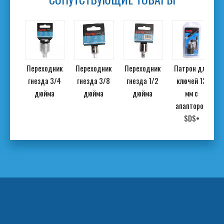
ор
Переходник
Переходник
Переходник
Патрон для
ранн
гнезда 3/4
гнезда 3/8
гнезда 1/2
ключей 13
ит
дюйма
дюйма
дюйма
мм с
e 3/8
апаптором
4 шт.
SDS+