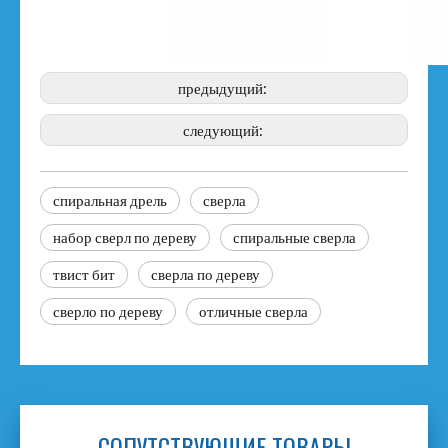
предыдущий:
следующий:
спиральная дрель
сверла
набор сверл по дереву
спиральные сверла
твист бит
сверла по дереву
сверло по дереву
отличные сверла
СОПУТСТВУЮЩИЕ ТОВАРЫ