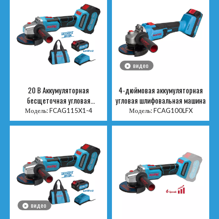
видео
20 В Аккумуляторная
4-дюймовая аккумуляторная
бесщеточная угловая
угловая шлифовальная машина
шлифовальная машина 115 мм
Модель:
FCAG115X1-4
Модель:
FCAG100LFX
видео