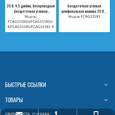
20 В, 4,5 дюйма, беспроводная
Бесщеточная угловая
бесщеточная угловая
шлифовальная машина 20 В, 5
шлифовальная машина
дюймов
Модель:
Модель:
FCAG125X1
FCAG115X1U/FCAG115X1U-
4/FCAG115X1/FCAG115X1-4
БЫСТРЫЕ ССЫЛКИ
ТОВАРЫ
СВЯЖИТЕСЬ С НАМИ
fixtec@fixtectools.com
+86-13605168946
+86-25-52275196